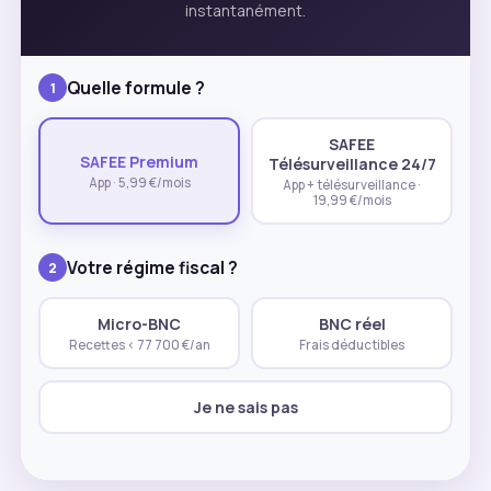
instantanément.
Quelle formule ?
1
SAFEE
SAFEE Premium
Télésurveillance 24/7
App · 5,99 €/mois
App + télésurveillance ·
19,99 €/mois
Votre régime fiscal ?
2
Micro-BNC
BNC réel
Recettes < 77 700 €/an
Frais déductibles
Je ne sais pas