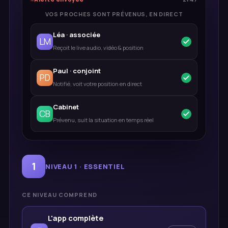
VOS PROCHES SONT PRÉVENUS, EN DIRECT
Léa · associée
LM
Reçoit le live audio, vidéo & position
Paul · conjoint
PD
Notifié, voit votre position en direct
Cabinet
CB
Prévenu, suit la situation en temps réel
1
NIVEAU 1 · ESSENTIEL
CE NIVEAU COMPREND
L'app complète