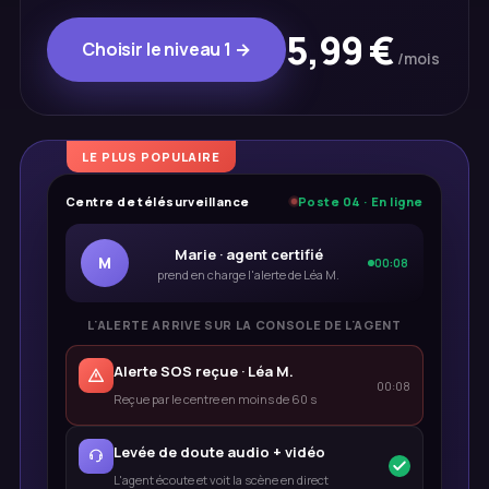
5,99 €
Choisir le niveau 1 →
/mois
LE PLUS POPULAIRE
Centre de télésurveillance
Poste 04 · En ligne
Marie · agent certifié
M
00:08
prend en charge l'alerte de Léa M.
L'ALERTE ARRIVE SUR LA CONSOLE DE L'AGENT
Alerte SOS reçue · Léa M.
00:08
Reçue par le centre en moins de 60 s
Levée de doute audio + vidéo
L'agent écoute et voit la scène en direct