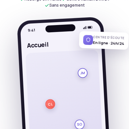
Sans engagement
9:41
CENTRE D'ÉCOUTE
En ligne · 24h/24
CL
Accueil
JM
CL
SO