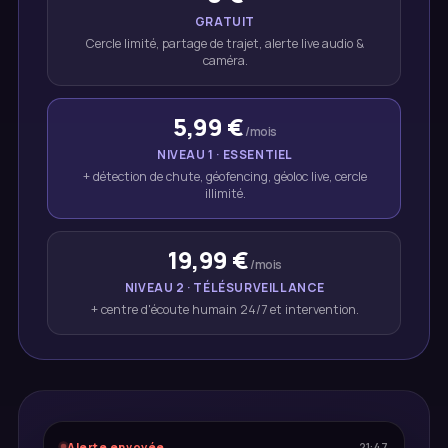
GRATUIT
Cercle limité, partage de trajet, alerte live audio &
caméra.
5,99 €
/mois
NIVEAU 1 · ESSENTIEL
+ détection de chute, géofencing, géoloc live, cercle
illimité.
19,99 €
/mois
NIVEAU 2 · TÉLÉSURVEILLANCE
+ centre d'écoute humain 24/7 et intervention.
Alerte envoyée
21:47