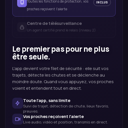
Toutes les fonctions de protection, vos
INCLUS
proches reçoivent l'alerte
Centre de télésurveillance
Un agent certifié prend le relais (niveau 2)
Le premier pas pour ne plus
être seule.
L'app devient votre filet de sécurité : elle suit vos
trajets, détecte les chutes et se déclenche au
moindre doute. Quand vous appuyez, vos proches
voient et entendent tout en direct.
Toute l'app, sans limite
Suivi de trajet, détection de chute, lieux favoris,
preuves.
Vos proches reçoivent l'alerte
Live audio, vidéo et position, transmis en direct.