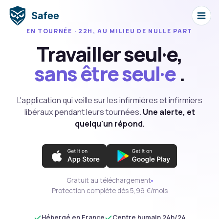
Safee
EN TOURNÉE · 22H, AU MILIEU DE NULLE PART
Travailler seul·e,
sans être seul·e
.
L'application qui veille sur les infirmières et infirmiers
libéraux pendant leurs tournées.
Une alerte, et
quelqu'un répond.
Gratuit au téléchargement
Protection complète dès 5,99 €/mois
Hébergé en France
Centre humain 24h/24