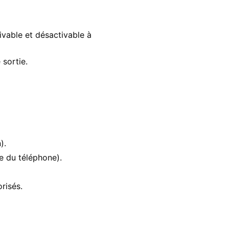
tivable et désactivable à
 sortie.
).
ne du téléphone).
risés.