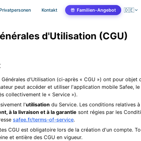
🇩🇪
Privatpersonen
Kontakt
Familien-Angebot
énérales d'Utilisation (CGU)
t
Générales d'Utilisation (ci-après « CGU ») ont pour objet d
sateur peut accéder et utiliser l'application mobile Safee, le
ès collectivement le « Service »).
sivement l'
utilisation
du Service. Les conditions relatives à
, à la livraison et à la garantie
sont régies par les Condit
dresse
safee.fr/terms-of-service
.
es CGU est obligatoire lors de la création d'un compte. Tou
eine et entière des CGU en vigueur.