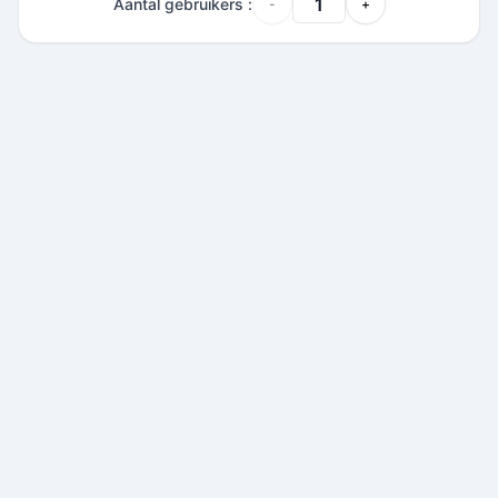
Aantal gebruikers
:
-
+
App
Dashboard
5
,
37
€
-
50
%
/
maand
Jaarlijks gefactureerd 64.44€/jaar
De app om uw teams te beschermen
Het dashboard om alles te overzien
Een apparaat om sneller te alarmeren
Ondersteuning