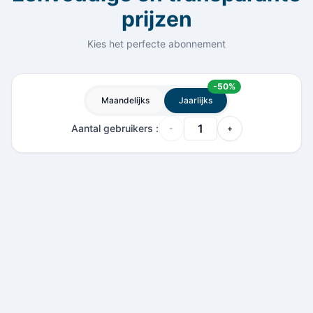
prijzen
Kies het perfecte abonnement
-
50
%
Maandelijks
Jaarlijks
Aantal gebruikers
:
-
+
App
Dashboard
5
,
37
€
-
50
%
/
maand
Jaarlijks gefactureerd 64.44€/jaar