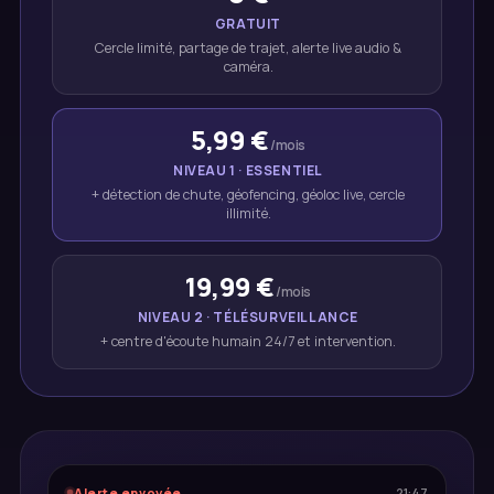
GRATUIT
Cercle limité, partage de trajet, alerte live audio &
caméra.
5,99 €
/mois
NIVEAU 1 · ESSENTIEL
+ détection de chute, géofencing, géoloc live, cercle
illimité.
19,99 €
/mois
NIVEAU 2 · TÉLÉSURVEILLANCE
+ centre d'écoute humain 24/7 et intervention.
Alerte envoyée
21:47