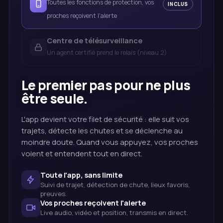
Toutes les fonctions de protection, vos
INCLUS
proches reçoivent l'alerte
Centre de télésurveillance
Un agent certifié prend le relais (niveau 2)
Le premier pas pour ne plus
être seule.
L'app devient votre filet de sécurité : elle suit vos
trajets, détecte les chutes et se déclenche au
moindre doute. Quand vous appuyez, vos proches
voient et entendent tout en direct.
Toute l'app, sans limite
Suivi de trajet, détection de chute, lieux favoris,
preuves.
Vos proches reçoivent l'alerte
Live audio, vidéo et position, transmis en direct.