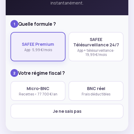
instantanément.
Quelle formule ?
1
SAFEE
SAFEE Premium
Télésurveillance 24/7
App · 5,99 €/mois
App + télésurveillance ·
19,99 €/mois
Votre régime fiscal ?
2
Micro-BNC
BNC réel
Recettes < 77 700 €/an
Frais déductibles
Je ne sais pas