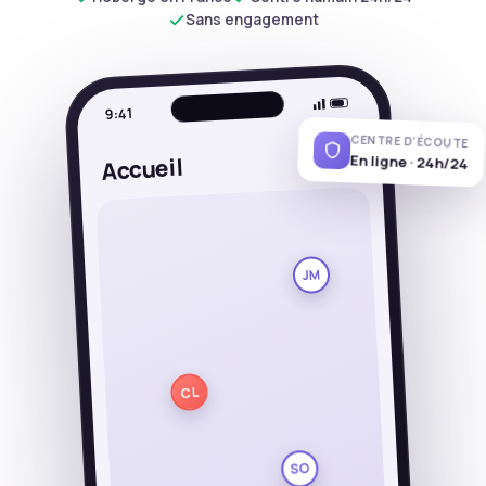
Sans engagement
9:41
CENTRE D'ÉCOUTE
En ligne · 24h/24
CL
Accueil
JM
CL
SO