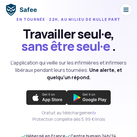
Safee
EN TOURNÉE · 22H, AU MILIEU DE NULLE PART
Travailler seul·e,
sans être seul·e
.
L'application qui veille sur les infirmières et infirmiers
libéraux pendant leurs tournées.
Une alerte, et
quelqu'un répond.
Gratuit au téléchargement
Protection complète dès 5,99 €/mois
Hébergé en France
Centre humain 24h/24