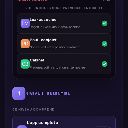
VOS PROCHES SONT PRÉVENUS, EN DIRECT
Léa · associée
LM
Reçoit le live audio, vidéo & position
Paul · conjoint
PD
Notifié, voit votre position en direct
Cabinet
CB
Prévenu, suit la situation en temps réel
1
NIVEAU 1 · ESSENTIEL
CE NIVEAU COMPREND
L'app complète