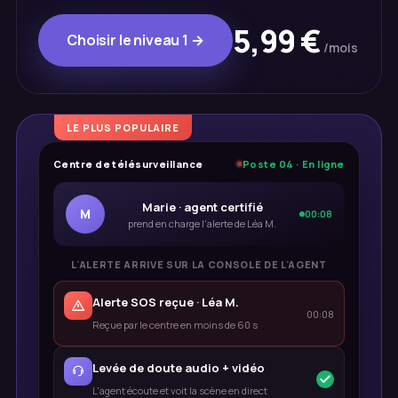
5,99 €
Choisir le niveau 1 →
/mois
LE PLUS POPULAIRE
Centre de télésurveillance
Poste 04 · En ligne
Marie · agent certifié
M
00:08
prend en charge l'alerte de Léa M.
L'ALERTE ARRIVE SUR LA CONSOLE DE L'AGENT
Alerte SOS reçue · Léa M.
00:08
Reçue par le centre en moins de 60 s
Levée de doute audio + vidéo
L'agent écoute et voit la scène en direct