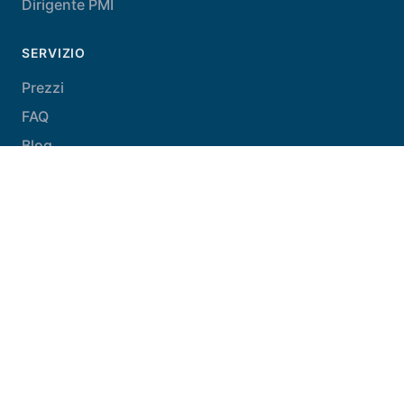
Dirigente PMI
SERVIZIO
Prezzi
FAQ
Blog
Contattaci
LEGALE
Informativa sulla privacy
Condizioni generali d'uso
Condizioni generali di vendita
Note legali
Politica di spedizione
Gestione dei cookie