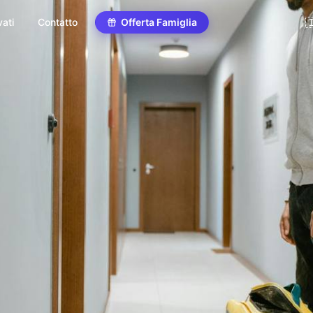

vati
Contatto
Offerta Famiglia